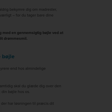
aldrig bekymre dig om madrester,
sværligt – for du tager bare dine
ng med en gennemsigtig bøjle ved at
 dit drømmesmil.
 bøjle
dyrere end hos almindelige
 samtidig skal du glæde dig over den
t din bøjle hos os.
der har løsningen til præcis dit