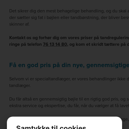
Det sikrer dig den mest behagelige behandling, og du skal 
der sætter sig fat i bøjlen eller tandbørstning, der bliver be
skinner af.
Kontakt os og forhør dig om vores priser på tandreguleri
ringe på telefon
76 13 14 80
, og kom et skridt tættere på
Få en god pris på din nye, gennemsigtige
Selvom vi er specialtandlæger, er vores behandlinger ikke 
tandlæger.
Du får altså en gennemsigtig bøjle til en rigtig god pris, og
ekstra service og ekspertise, du får, når du vælger at få lave
Hos os er du nemlig sikker på, at du får en specialtandlæge, 
behov.
Samtykke til cookies