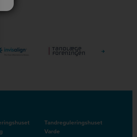
eringshuset
Tandreguleringshuset
g
Varde