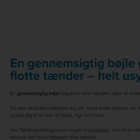
En gennemsigtig bøjle 
flotte tænder – helt us
En
gennemsigtig bøjle
regulerer dine tænder, uden at andr
Du skal altså ikke bekymre dig om, hvad andre tænker om din
glæde dig til at vise dit flotte, lige smil frem.
Hos Tandreguleringshuset bruger vi
Invisalign
, som er et s
skinner, der bliver tilpasset dine tænder.