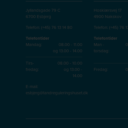
Jyllandsgade 79 C
Hoskiærsvej 17
6700 Esbjerg
4900 Nakskov
Telefon:
(+45) 76 13 14 80
Telefon:
(+45) 76 1
Telefontider
Telefontider
Mandag:
08.00 - 11.00
Man -
0
og 13.00 - 14.00
torsdag:
Tirs-
08.00 - 10.00
fredag:
og 13.00 -
Fredag:
0
14.00
E-mail:
esbjerg@tandreguleringshuset.dk