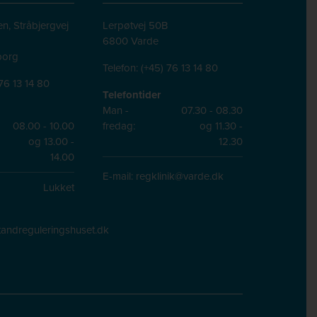
n, Stråbjergvej
Lerpøtvej 50B
6800 Varde
borg
Telefon:
(+45) 76 13 14 80
76 13 14 80
Telefontider
Man -
07.30 - 08.30
08.00 - 10.00
fredag:
og 11.30 -
og 13.00 -
12.30
14.00
E-mail:
regklinik@varde.dk
Lukket
andreguleringshuset.dk