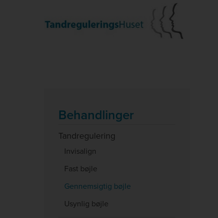
Hop
til
indholdet
Behandlinger
Tandregulering
Invisalign
Fast bøjle
Gennemsigtig bøjle
Usynlig bøjle