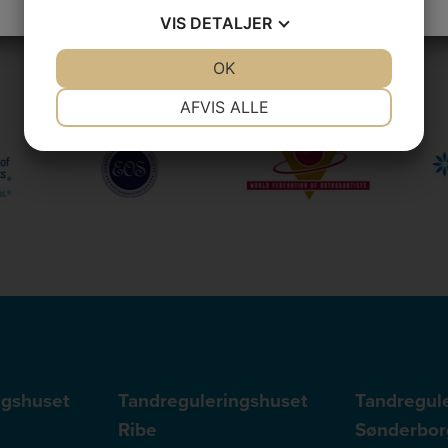
VIS
DETALJER
JA
NEJ
OK
JA
NEJ
NØDVENDIGE
PRÆFERENCER
AFVIS ALLE
JA
NEJ
JA
NEJ
MARKETING
STATISTIK
ngshuset
Tandreguleringshuset
Tandregul
Ribe
Sønderbor