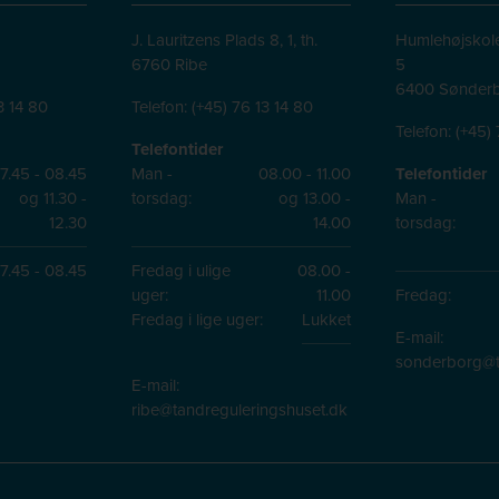
J. Lauritzens Plads 8, 1, th.
Humlehøjskole
6760 Ribe
5
6400 Sønder
3 14 80
Telefon:
(+45) 76 13 14 80
Telefon:
(+45) 
Telefontider
7.45 - 08.45
Man -
08.00 - 11.00
Telefontider
og 11.30 -
torsdag:
og 13.00 -
Man -
12.30
14.00
torsdag:
7.45 - 08.45
Fredag i ulige
08.00 -
uger:
11.00
Fredag:
Fredag i lige uger:
Lukket
E-mail:
sonderborg@t
E-mail:
ribe@tandreguleringshuset.dk