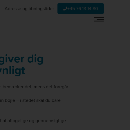
Adresse og åbningstider
+45 76 13 14 80
giver dig
ynligt
e bemærker det, mens det foregår.
 bøjle – i stedet skal du bare
æt af aftagelige og gennemsigtige