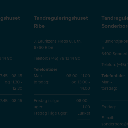
ngshuset
Tandreguleringshuset
Tandregul
Ribe
Sønderbor
J. Lauritzens Plads 8, 1, th.
Humlehøjskole
6760 Ribe
5
6400 Sønder
3 14 80
Telefon:
(+45) 76 13 14 80
Telefon:
(+45) 
Telefontider
7.45 - 08.45
Man -
08.00 - 11.00
Telefontider
og 11.30 -
torsdag:
og 13.00 -
Man -
12.30
14.00
torsdag:
7.45 - 08.45
Fredag i ulige
08.00 -
uger:
11.00
Fredag:
Fredag i lige uger:
Lukket
E-mail:
sonderborg@t