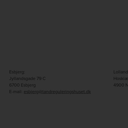
Esbjerg:
Lolland
Jyllandsgade 79 C
Hoskiær
6700 Esbjerg
4900 N
E-mail:
esbjerg@tandreguleringshuset.dk