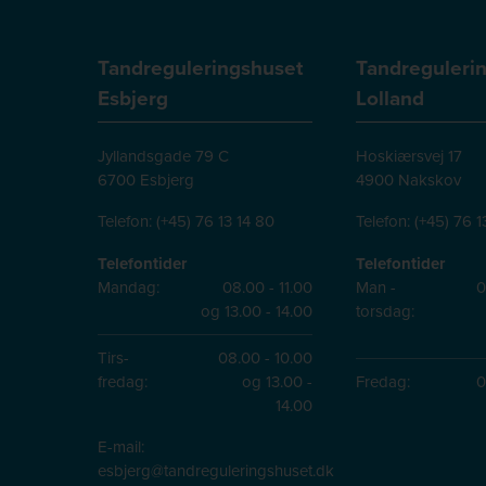
Tandreguleringshuset
Tandreguleri
Esbjerg
Lolland
Jyllandsgade 79 C
Hoskiærsvej 17
6700 Esbjerg
4900 Nakskov
Telefon:
(+45) 76 13 14 80
Telefon:
(+45) 76 1
Telefontider
Telefontider
Mandag:
08.00 - 11.00
Man -
0
og 13.00 - 14.00
torsdag:
Tirs-
08.00 - 10.00
fredag:
og 13.00 -
Fredag:
0
14.00
E-mail:
esbjerg@tandreguleringshuset.dk