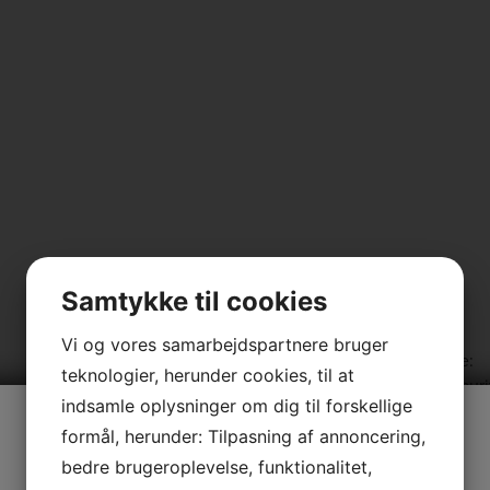
Samtykke til cookies
Vi og vores samarbejdspartnere bruger
Humlehøj-Skolen:
Ribe:
teknologier, herunder cookies, til at
Stråbjergvej 5
J. Lauri
indsamle oplysninger om dig til forskellige
6400 Sønderborg
6760 R
I ferietiden er følgende klinikker lukket:
E-mail:
E-mail:
formål, herunder: Tilpasning af annoncering,
sonderborg@tandreguleringshuset.dk
Sønderborg: tilbage 10-8-26
bedre brugeroplevelse, funktionalitet,
Ribe: tilbage 3-8-26