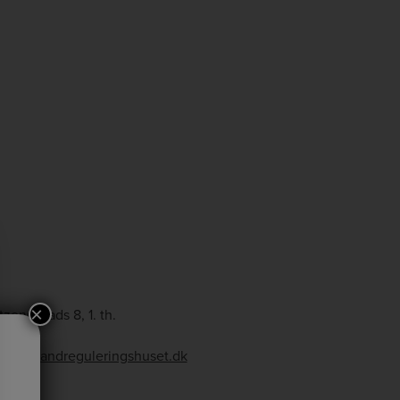
×
tzens Plads 8, 1. th.
ibe
ribe@tandreguleringshuset.dk