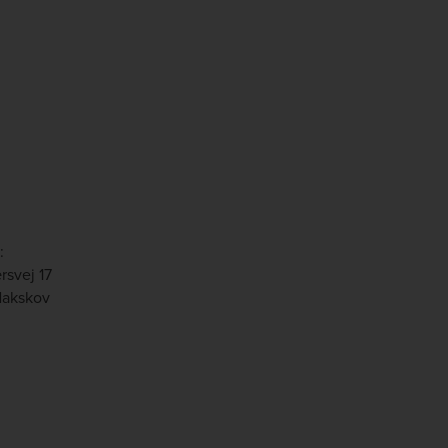
:
svej 17
akskov