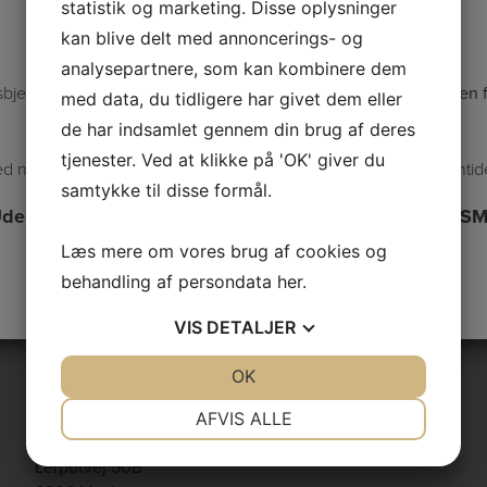
statistik og marketing. Disse oplysninger
Varde: tilbage 3-8-26
kan blive delt med annoncerings- og
Lolland: tilbage 27-7-26
analysepartnere, som kan kombinere dem
sbjerg klinikken er åben hele sommerferien og telefonen er
åben f
med data, du tidligere har givet dem eller
8:00 til kl 10:00
Mandag til fredag.
de har indsamlet gennem din brug af deres
tjenester. Ved at klikke på 'OK' giver du
d nødvendig nødbehandling kontakt Esbjerg klinikken i telefonti
samtykke til disse formål.
denfor klinikkens åbningstid kan man kontakte via S
gerne med foto og klinik:
Læs mere om vores brug af cookies og
Kim
+45 50 73 49 73
behandling af persondata
her
.
Jens
+45
30 70 44 80
VIS
DETALJER
JA
NEJ
OK
JA
NEJ
NØDVENDIGE
PRÆFERENCER
AFVIS ALLE
Varde:
JA
NEJ
JA
NEJ
Lerpøtvej 50B
MARKETING
STATISTIK