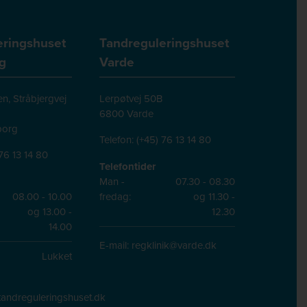
eringshuset
Tandreguleringshuset
g
Varde
n, Stråbjergvej
Lerpøtvej 50B
6800 Varde
borg
Telefon:
(+45) 76 13 14 80
76 13 14 80
Telefontider
Man -
07.30 - 08.30
08.00 - 10.00
fredag:
og 11.30 -
og 13.00 -
12.30
14.00
E-mail:
regklinik@varde.dk
Lukket
andreguleringshuset.dk