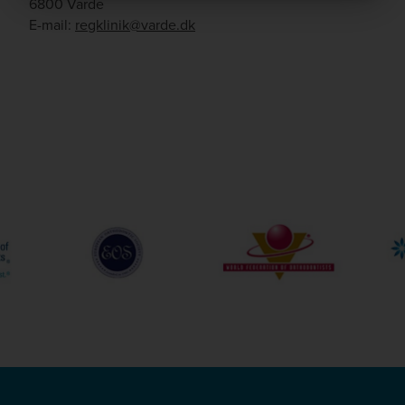
6800 Varde
E-mail:
regklinik@varde.dk