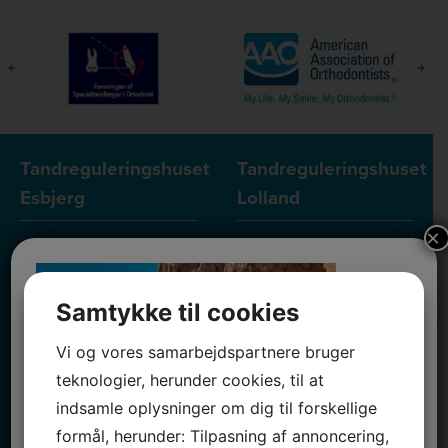
Tandreguleringshuset
Tandreguleringshuset
Esbjerg
Lolland
×
Jyllandsgade 79 C
Hoskiærsvej 17
6700 Esbjerg
4900 Nakskov
Samtykke til cookies
Telefon:
(+45) 76 13 14 80
Telefon:
(+45) 76 13 14 80
Telefontider
Telefontider
Vi og vores samarbejdspartnere bruger
Mandag:
08.00 - 11.00
Man -
07.45 -
teknologier, herunder cookies, til at
og 13.00 -
torsdag:
08.45
indsamle oplysninger om dig til forskellige
14.00
og 11.30 -
formål, herunder: Tilpasning af annoncering,
12.30