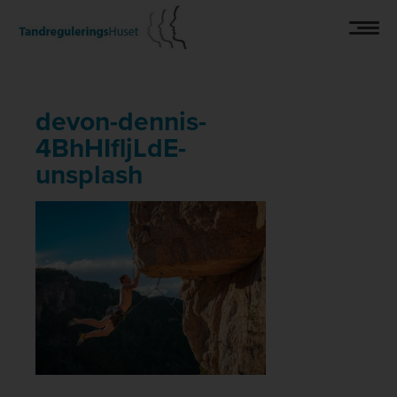
Hop
til
indholdet
devon-dennis-
4BhHIfljLdE-
unsplash